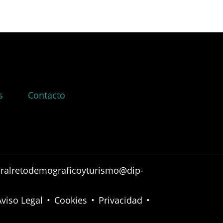
s
Contacto
ruralretodemograficoyturismo@dip-
Aviso Legal
•
Cookies
•
Privacidad
•