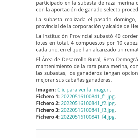
participado en la subasta de raza merina de
con la aportación de ganado selecto proced
La subasta realizada el pasado domingo,
provincial de la corporación y alcalde de H
La Institución Provincial subastó 40 corde
lotes en total, 4 compuestos por 10 cab
cada uno, en el que han alcanzado un remate
El Área de Desarrollo Rural, Reto Demográ
mantenimiento de la raza pura merina, con
las subastas, los ganaderos tengan opcion
mejorar sus cabañas ganaderas.
Imagen:
Clic para ver la imagen
.
Fichero 1:
20220516100841_f1.jpg
.
Fichero 2:
20220516100841_f2.jpg
.
Fichero 3:
20220516100841_f3.jpg
.
Fichero 4:
20220516100841_f4.jpg
.