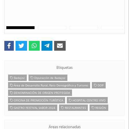
Etiquetas
Badajoz
Diputación de Badajoz
Área de Desarrollo Rural, Reto Demográfico y Turismo
DOP
DENOMINACIÓN DE ORIGEN PROTEGIDA
OFICINA DE PROMOCIÓN TURÍSTICA
HOSPITAL CENTRO VIVO
GASTRO FESTIVAL SABOR 2024
RESTAURANTES
REGIÓN
Áreas relacionadas