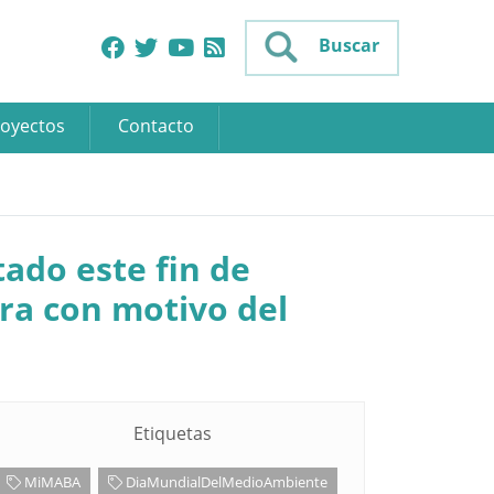
Buscar
oyectos
Contacto
ado este fin de
ara con motivo del
Etiquetas
MiMABA
DiaMundialDelMedioAmbiente