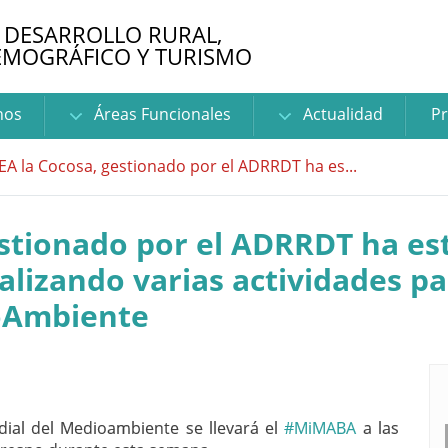
 DESARROLLO RURAL,
EMOGRÁFICO Y TURISMO
nos
Áreas Funcionales
Actualidad
Pr
EA la Cocosa, gestionado por el ADRRDT ha es...
estionado por el ADRRDT ha est
alizando varias actividades p
oAmbiente
ial del Medioambiente se llevará el
#
MiMABA
a las