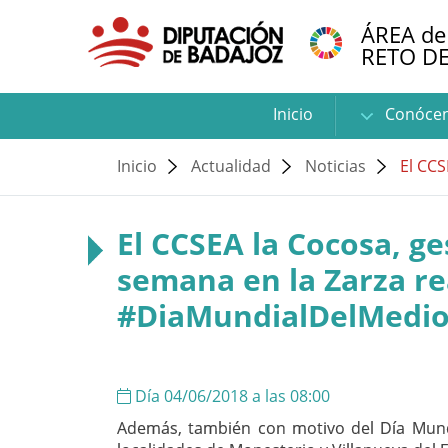
ÁREA de
RETO D
Inicio
Conóce
Inicio
Actualidad
Noticias
El CCS
El CCSEA la Cocosa, g
semana en la Zarza re
#DiaMundialDelMedi
Día 04/06/2018 a las 08:00
Además, también con motivo del Día Mund