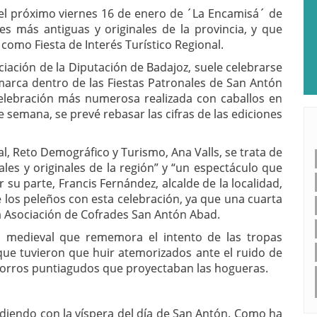
 el próximo viernes 16 de enero de ´La Encamisá´ de
nes más antiguas y originales de la provincia, y que
 como Fiesta de Interés Turístico Regional.
nciación de la Diputación de Badajoz, suele celebrarse
nmarca dentro de las Fiestas Patronales de San Antón
celebración más numerosa realizada con caballos en
 de semana, se prevé rebasar las cifras de las ediciones
al, Reto Demográfico y Turismo, Ana Valls, se trata de
les y originales de la región” y “un espectáculo que
 su parte, Francis Fernández, alcalde de la localidad,
de los peleños con esta celebración, ya que una cuarta
a Asociación de Cofrades San Antón Abad.
a medieval que rememora el intento de las tropas
que tuvieron que huir atemorizados ante el ruido de
 gorros puntiagudos que proyectaban las hogueras.
diendo con la víspera del día de San Antón. Como ha