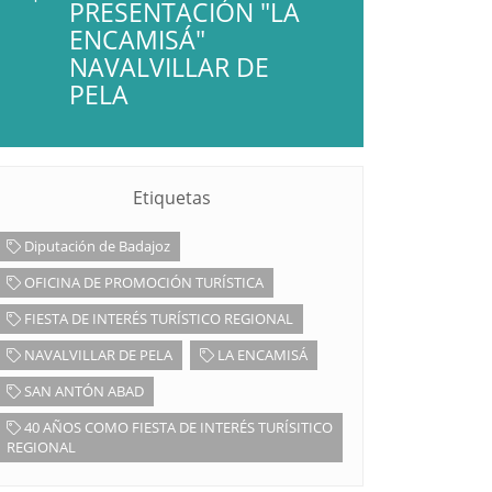
PRESENTACIÓN "LA
ENCAMISÁ"
NAVALVILLAR DE
PELA
Etiquetas
Diputación de Badajoz
OFICINA DE PROMOCIÓN TURÍSTICA
FIESTA DE INTERÉS TURÍSTICO REGIONAL
NAVALVILLAR DE PELA
LA ENCAMISÁ
SAN ANTÓN ABAD
40 AÑOS COMO FIESTA DE INTERÉS TURÍSITICO
REGIONAL