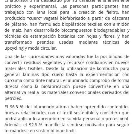
El laboratorio ha destacado por su carácter eminentemente
práctico y experimental. Las personas participantes han
trabajado con lana local para la creación de fieltro, han
producido
“
cuero” vegetal biofabricado a partir de cáscaras
de plátano, han formulado bioplásticos textiles con almidón
de maíz, han desarrollado biocompuestos biodegradables y
técnicas de estampación botánica con hojas y flores, y han
transformado prendas usadas mediante técnicas de
upcycling y moda circular.
Una de las curiosidades más valoradas fue la posibilidad de
convertir residuos vegetales y recursos cotidianos en nuevos
materiales textiles. Desde la utilización de kombucha para
generar láminas tipo cuero hasta la experimentación con
cúrcuma como tinte natural, el alumnado comprobó de forma
directa cómo la biofabricación puede convertirse en una
alternativa real a los materiales convencionales derivados del
petróleo.
El 96,3 % del alumnado afirma haber aprendido contenidos
nuevos relacionados con el textil sostenible y considera que
podrá aplicar lo aprendido en su vida personal o profesional.
Además, el 92,6 % manifiesta sentirse motivado para seguir
formándose en sostenibilidad textil.