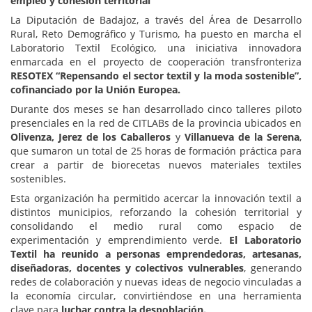
empleo y cohesión territorial
La Diputación de Badajoz, a través del Área de Desarrollo
Rural, Reto Demográfico y Turismo, ha puesto en marcha el
Laboratorio Textil Ecológico, una iniciativa innovadora
enmarcada en el proyecto de cooperación transfronteriza
RESOTEX “Repensando el sector textil y la moda sostenible”,
cofinanciado por la Unión Europea.
Durante dos meses se han desarrollado cinco talleres piloto
presenciales en la red de CITLABs de la provincia ubicados en
Olivenza,
Jerez de los Caballeros
y
Villanueva de la Serena
,
que sumaron un total de 25 horas de formación práctica para
crear a partir de biorecetas nuevos materiales textiles
sostenibles.
Esta organización ha permitido acercar la innovación textil a
distintos municipios, reforzando la cohesión territorial y
consolidando el medio rural como espacio de
experimentación y emprendimiento verde.
El Laboratorio
Textil ha reunido a personas emprendedoras,
artesanas,
diseñadoras, docentes y colectivos vulnerables
, generando
redes de colaboración y nuevas ideas de negocio vinculadas a
la economía circular, convirtiéndose en una herramienta
clave para
luchar contra la despoblación.