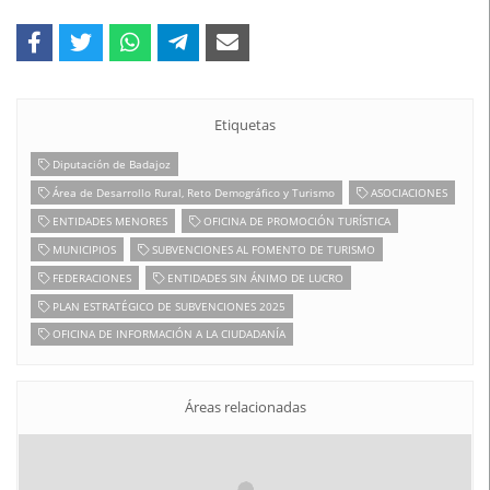
Etiquetas
Diputación de Badajoz
Área de Desarrollo Rural, Reto Demográfico y Turismo
ASOCIACIONES
ENTIDADES MENORES
OFICINA DE PROMOCIÓN TURÍSTICA
MUNICIPIOS
SUBVENCIONES AL FOMENTO DE TURISMO
FEDERACIONES
ENTIDADES SIN ÁNIMO DE LUCRO
PLAN ESTRATÉGICO DE SUBVENCIONES 2025
OFICINA DE INFORMACIÓN A LA CIUDADANÍA
Áreas relacionadas