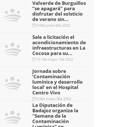
Valverde de Burguillos
“se apagará” para
disfrutar del solsticio
de verano sin...
6 06e junio 06e 2022
Sale a licitación el
acondicionamiento de
infraestructuras en La
Cocosa para su...
10 10e mayo 10e 2022
Jornada sobre
‘Contaminación
lumínica y desarrollo
local’ en el Hospital
Centro Vivo
6 06e mayo 06e 2022
La Diputación de
Badajoz organiza la
"Semana de la
Contaminación
Lumínica" en...