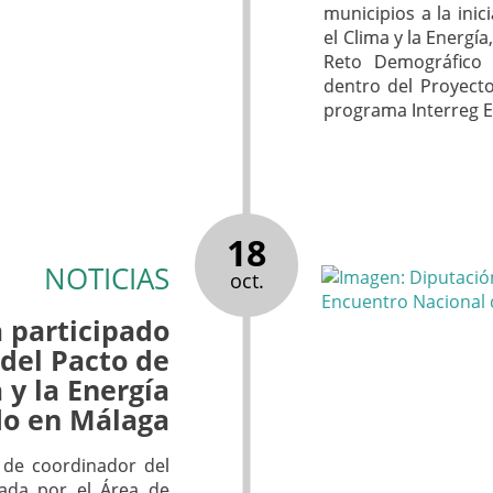
municipios a la inic
el Clima y la Energí
Reto Demográfico 
dentro del Proyect
programa Interreg 
18
NOTICIAS
oct.
 participado
 del Pacto de
 y la Energía
do en Málaga
d de coordinador del
tada por el Área de