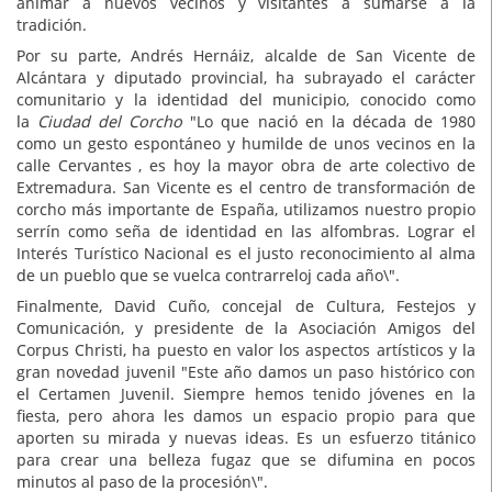
animar a nuevos vecinos y visitantes a sumarse a la
tradición.
Por su parte, Andrés Hernáiz, alcalde de San Vicente de
Alcántara y diputado provincial, ha subrayado el carácter
comunitario y la identidad del municipio, conocido como
la
Ciudad del Corcho
"Lo que nació en la década de 1980
como un gesto espontáneo y humilde de unos vecinos en la
calle Cervantes , es hoy la mayor obra de arte colectivo de
Extremadura. San Vicente es el centro de transformación de
corcho más importante de España, utilizamos nuestro propio
serrín como seña de identidad en las alfombras. Lograr el
Interés Turístico Nacional es el justo reconocimiento al alma
de un pueblo que se vuelca contrarreloj cada año\".
Finalmente, David Cuño, concejal de Cultura, Festejos y
Comunicación, y presidente de la Asociación Amigos del
Corpus Christi, ha puesto en valor los aspectos artísticos y la
gran novedad juvenil "Este año damos un paso histórico con
el Certamen Juvenil. Siempre hemos tenido jóvenes en la
fiesta, pero ahora les damos un espacio propio para que
aporten su mirada y nuevas ideas. Es un esfuerzo titánico
para crear una belleza fugaz que se difumina en pocos
minutos al paso de la procesión\".