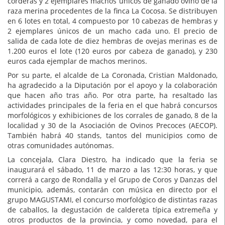
corderas y 2 ejemplares machos únicos de ganado ovino de la
raza merina procedentes de la finca La Cocosa. Se distribuyen
en 6 lotes en total, 4 compuesto por 10 cabezas de hembras y
2 ejemplares únicos de un macho cada uno. El precio de
salida de cada lote de diez hembras de ovejas merinas es de
1.200 euros el lote (120 euros por cabeza de ganado), y 230
euros cada ejemplar de machos merinos.
Por su parte, el alcalde de La Coronada, Cristian Maldonado,
ha agradecido a la Diputación por el apoyo y la colaboración
que hacen año tras año. Por otra parte, ha resaltado las
actividades principales de la feria en el que habrá concursos
morfológicos y exhibiciones de los corrales de ganado, 8 de la
localidad y 30 de la Asociación de Ovinos Precoces (AECOP).
También habrá 40 stands, tantos del municipios como de
otras comunidades autónomas.
La concejala, Clara Diestro, ha indicado que la feria se
inaugurará el sábado, 11 de marzo a las 12:30 horas, y que
correrá a cargo de Rondalla y el Grupo de Coros y Danzas del
municipio, además, contarán con música en directo por el
grupo MAGUSTAMI, el concurso morfológico de distintas razas
de caballos, la degustación de caldereta típica extremeña y
otros productos de la provincia, y como novedad, para el